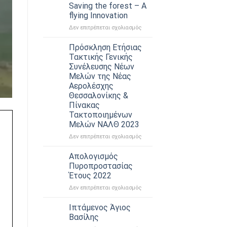
Πτητικής
Saving the forest – A
Λειτουργίας
flying Innovation
στο
Δεν επιτρέπεται σχολιασμός
Saving
the
Πρόσκληση Ετήσιας
forest
Τακτικής Γενικής
–
Συνέλευσης Νέων
A
Μελών της Νέας
flying
Αερολέσχης
Innovation
Θεσσαλονίκης &
Πίνακας
Τακτοποιημένων
Μελών ΝΑΛΘ 2023
στο
Δεν επιτρέπεται σχολιασμός
Πρόσκληση
Ετήσιας
Απολογισμός
Τακτικής
Πυροπροστασίας
Γενικής
Έτους 2022
Συνέλευσης
στο
Δεν επιτρέπεται σχολιασμός
Νέων
Απολογισμός
Μελών
Πυροπροστασίας
της
Ιπτάμενος Άγιος
Έτους
Νέας
Βασίλης
2022
Αερολέσχης