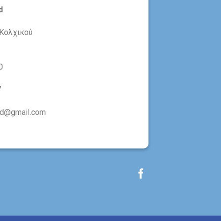
d
Κολχικού
0
7
eld@gmail.com