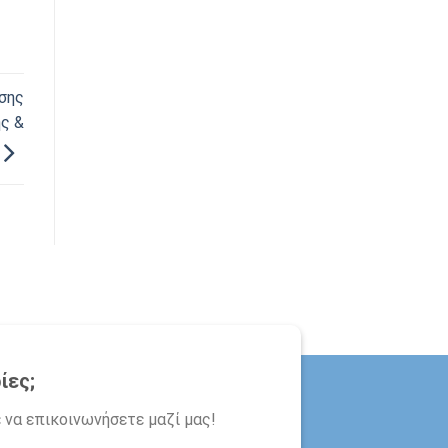
σης
ς &
ίες;
 να επικοινωνήσετε μαζί μας!