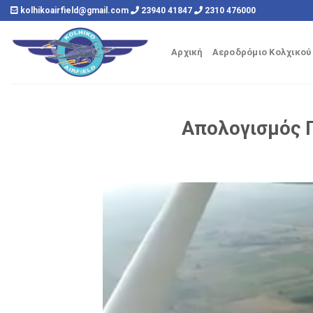
Skip
kolhikoairfield@gmail.com
23940 41847
2310 476000
to
content
Αρχική
Αεροδρόμιο Κολχικού
Απολογισμός 